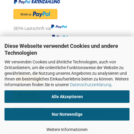
SEPA-Lastschrift via
"Später bezahlen" via
Diese Webseite verwendet Cookies und andere
Kreditkarte via
Technologien
Wir verwenden Cookies und ähnliche Technologien, auch von
WIR VERSENDEN MIT
Drittanbietern, um die ordentliche Funktionsweise der Website zu
gewährleisten, die Nutzung unseres Angebotes zu analysieren und
Ihnen ein bestmögliches Einkaufserlebnis bieten zu können. Weitere
Informationen finden Sie in unserer
Datenschutzerklärung
.
Alle Akzeptieren
VERSAND NACH:
DEUTSCHLAND, ÖSTERREICH UND IN DIE SCHWEIZ
Nur Notwendige
Weitere Informationen
Shopping Cart Software
by Gambio.com © 2026