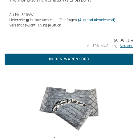
Thermomatten Fahrerhaus VW LT bis BJ 97
Art.Nr.: 810VW
Lieferzeit:
Ist nachbestellt - LZ anfragen
(Ausland abweichend)
Versandgewicht:
1,5
kg je Stück
59,99 EUR
inkl. 19% MwSt. zzgl.
Versand
IN DEN WARENKORB