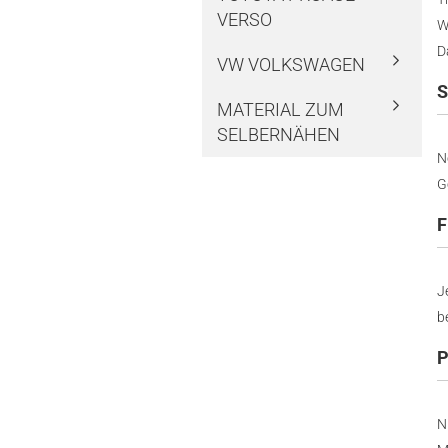
VERSO
W
D
VW VOLKSWAGEN
S
MATERIAL ZUM
SELBERNÄHEN
N
G
F
J
b
P
N