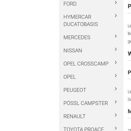
FORD
P
HYMERCAR
DUCATOBASIS
U
B
MERCEDES
g
NISSAN
W
OPEL CROSSCAMP
P
OPEL
PEUGEOT
U
S
PÖSSL CAMPSTER
M
RENAULT
TOYOTA PROACE
T