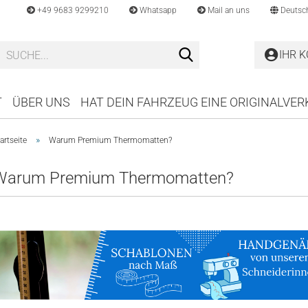
+49 9683 9299210
Whatsapp
Mail an uns
Deutsc
Suche...
IHR 
T
ÜBER UNS
HAT DEIN FAHRZEUG EINE ORIGINALVE
»
artseite
Warum Premium Thermomatten?
Warum Premium Thermomatten?