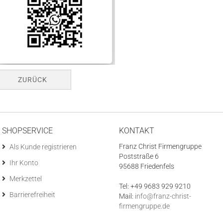
ZURÜCK
SHOPSERVICE
KONTAKT
Franz Christ Firmengruppe
Als Kunde registrieren
Poststraße 6
Ihr Konto
95688 Friedenfels
Merkzettel
Tel: +49 9683 929 9210
Barrierefreiheit
Mail:
info@franz-christ-
firmengruppe.de