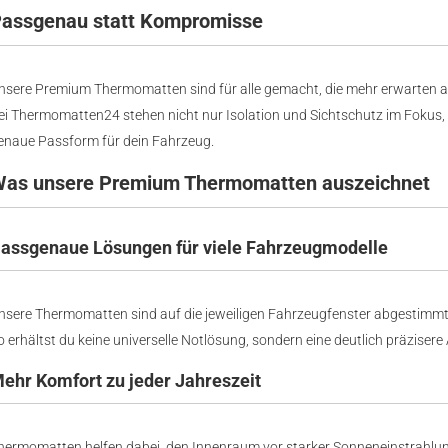
assgenau statt Kompromisse
nsere Premium Thermomatten sind für alle gemacht, die mehr erwarten al
ei Thermomatten24 stehen nicht nur Isolation und Sichtschutz im Fokus, 
enaue Passform für dein Fahrzeug.
as unsere Premium Thermomatten auszeichnet
assgenaue Lösungen für viele Fahrzeugmodelle
nsere Thermomatten sind auf die jeweiligen Fahrzeugfenster abgestimmt
o erhältst du keine universelle Notlösung, sondern eine deutlich präziser
ehr Komfort zu jeder Jahreszeit
hermomatten helfen dabei, den Innenraum vor starker Sonneneinstrahlung