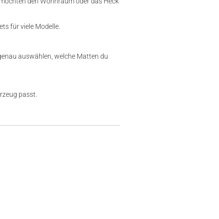
 möchten den Wohnraum oder das Heck
s für viele Modelle.
d genau auswählen, welche Matten du
rzeug passt.