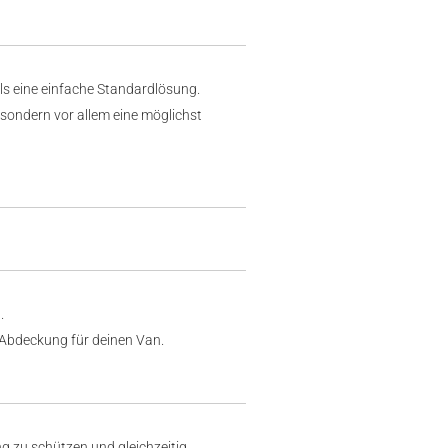
s eine einfache Standardlösung.
sondern vor allem eine möglichst
.
e Abdeckung für deinen Van.
 zu schützen und gleichzeitig