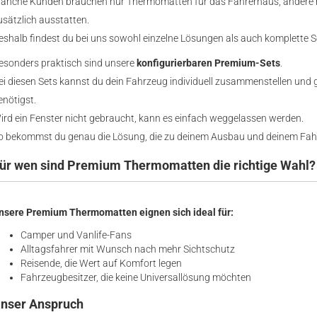
anche Kunden brauchen nur Thermomatten für das Fahrerhaus, andere
usätzlich ausstatten.
eshalb findest du bei uns sowohl einzelne Lösungen als auch komplette Set
esonders praktisch sind unsere
konfigurierbaren Premium-Sets
.
ei diesen Sets kannst du dein Fahrzeug individuell zusammenstellen un
enötigst.
ird ein Fenster nicht gebraucht, kann es einfach weggelassen werden.
o bekommst du genau die Lösung, die zu deinem Ausbau und deinem Fah
ür wen sind Premium Thermomatten die richtige Wahl?
nsere Premium Thermomatten eignen sich ideal für:
Camper und Vanlife-Fans
Alltagsfahrer mit Wunsch nach mehr Sichtschutz
Reisende, die Wert auf Komfort legen
Fahrzeugbesitzer, die keine Universallösung möchten
nser Anspruch