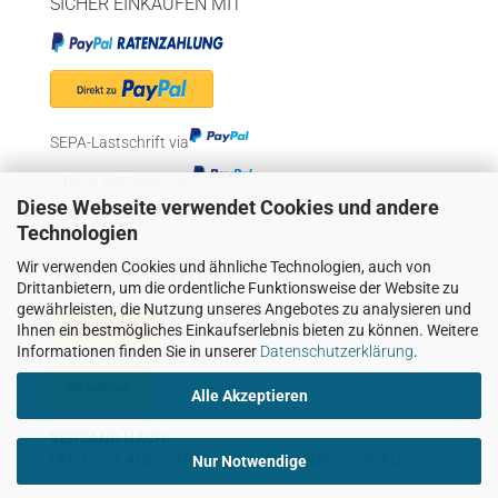
SICHER EINKAUFEN MIT
SEPA-Lastschrift via
"Später bezahlen" via
Diese Webseite verwendet Cookies und andere
Kreditkarte via
Technologien
Wir verwenden Cookies und ähnliche Technologien, auch von
WIR VERSENDEN MIT
Drittanbietern, um die ordentliche Funktionsweise der Website zu
gewährleisten, die Nutzung unseres Angebotes zu analysieren und
Ihnen ein bestmögliches Einkaufserlebnis bieten zu können. Weitere
Informationen finden Sie in unserer
Datenschutzerklärung
.
Alle Akzeptieren
VERSAND NACH:
DEUTSCHLAND, ÖSTERREICH UND IN DIE SCHWEIZ
Nur Notwendige