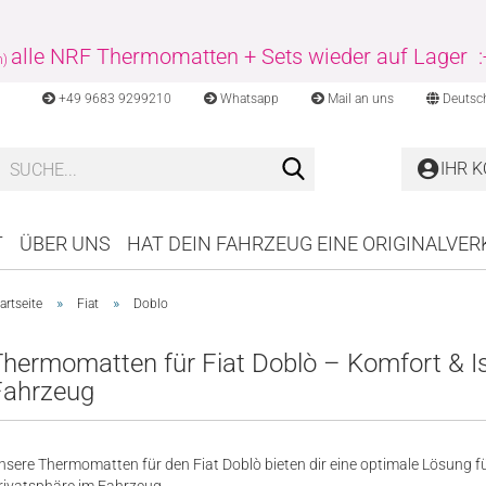
alle NRF Thermomatten + Sets wieder auf Lager :
n)
+49 9683 9299210
Whatsapp
Mail an uns
Deutsc
Suche...
IHR 
T
ÜBER UNS
HAT DEIN FAHRZEUG EINE ORIGINALVE
»
»
artseite
Fiat
Doblo
hermomatten für Fiat Doblò – Komfort & Iso
Fahrzeug
nsere Thermomatten für den Fiat Doblò bieten dir eine optimale Lösung f