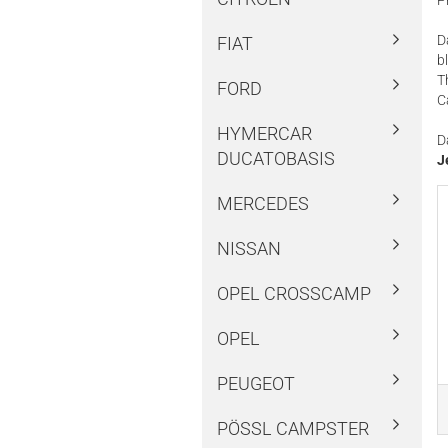
P
D
FIAT
b
T
FORD
C
HYMERCAR
D
DUCATOBASIS
J
MERCEDES
NISSAN
OPEL CROSSCAMP
OPEL
PEUGEOT
PÖSSL CAMPSTER