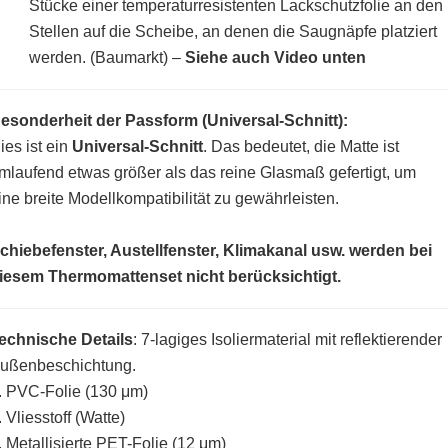
Stücke einer temperaturresistenten Lackschutzfolie an den
Stellen auf die Scheibe, an denen die Saugnäpfe platziert
werden. (Baumarkt)
–
Siehe auch Video unten
esonderheit der Passform (Universal-Schnitt):
ies ist ein
Universal-Schnitt
. Das bedeutet, die Matte ist
mlaufend etwas größer als das reine Glasmaß gefertigt, um
ine breite Modellkompatibilität zu gewährleisten.
chiebefenster, Austellfenster, Klimakanal usw. werden bei
iesem Thermomattenset nicht berücksichtigt.
echnische Details
: 7-lagiges Isoliermaterial mit reflektierender
ußenbeschichtung.
. PVC-Folie (130 μm)
. Vliesstoff (Watte)
. Metallisierte PET-Folie (12 μm)