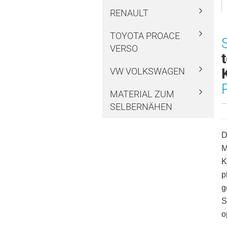
RENAULT
TOYOTA PROACE
VERSO
VW VOLKSWAGEN
MATERIAL ZUM
SELBERNÄHEN
D
M
K
p
g
S
o