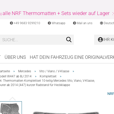
alle NRF Thermomatten + Sets wieder auf Lager :
n)
+49 9683 9299210
Whatsapp
Mail an uns
Deutsc
Suche...
IHR 
T
ÜBER UNS
HAT DEIN FAHRZEUG EINE ORIGINALVE
»
»
»
artseite
Mercedes
Vito / Viano / V-Klasse
»
»
odell W447 ab BJ 2014
Komplettset
t: Thermomatten Komplettset 10-teilig Mercedes Vito, Viano, V-Klasse,
ourer ab 2014 (447) kurzer Radstand für Heckklappe
NR