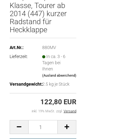
Klasse, Tourer ab
2014 (447) kurzer
Radstand für
Heckklappe
Art.Nr.:
880MV
Lieferzeit:
In ca. 3 - 6
Tagen bei
Ihnen
(Ausland abweichend)
Versandgewicht:
2.5
kg je Stück
122,80 EUR
inkl. 19% MwSt. zzgl.
Versand