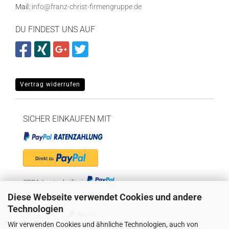
Mail:
info@franz-christ-firmengruppe.de
DU FINDEST UNS AUF
Vertrag widerrufen
SICHER EINKAUFEN MIT
SEPA-Lastschrift via
Diese Webseite verwendet Cookies und andere
"Später bezahlen" via
Technologien
Kreditkarte via
Wir verwenden Cookies und ähnliche Technologien, auch von