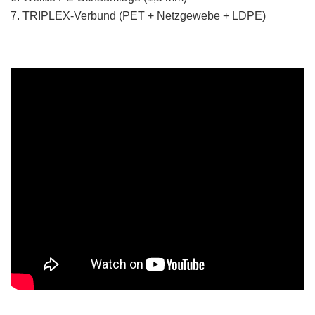
7. TRIPLEX-Verbund (PET + Netzgewebe + LDPE)