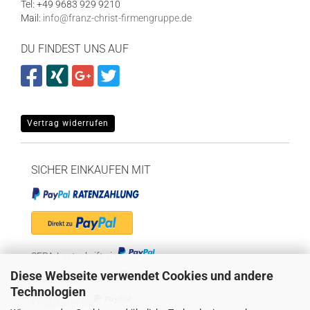
Tel: +49 9683 929 9210
Mail:
info@franz-christ-firmengruppe.de
DU FINDEST UNS AUF
Vertrag widerrufen
SICHER EINKAUFEN MIT
SEPA-Lastschrift via
Diese Webseite verwendet Cookies und andere
"Später bezahlen" via
Technologien
Kreditkarte via