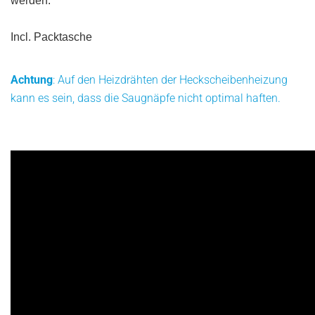
werden.
Incl. Packtasche
Achtung
: Auf den Heizdrähten der Heckscheibenheizung
kann es sein, dass die Saugnäpfe nicht optimal haften.