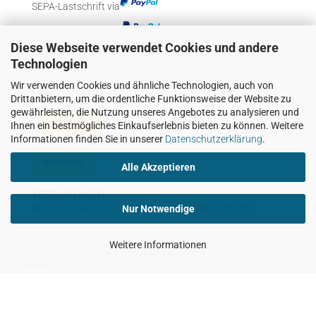
SEPA-Lastschrift via
"Später bezahlen" via
Diese Webseite verwendet Cookies und andere
Kreditkarte via
Technologien
Wir verwenden Cookies und ähnliche Technologien, auch von
WIR VERSENDEN MIT
Drittanbietern, um die ordentliche Funktionsweise der Website zu
gewährleisten, die Nutzung unseres Angebotes zu analysieren und
Ihnen ein bestmögliches Einkaufserlebnis bieten zu können. Weitere
Informationen finden Sie in unserer
Datenschutzerklärung
.
Alle Akzeptieren
VERSAND NACH:
DEUTSCHLAND, ÖSTERREICH UND IN DIE SCHWEIZ
Nur Notwendige
Weitere Informationen
Shopping Cart Software
by Gambio.com © 2026
Theme von
data-blue.de