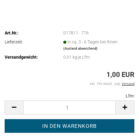
Art.Nr.:
017811 - 776
Lieferzeit:
In ca. 3 - 6 Tagen bei Ihnen
(Ausland abweichend)
Versandgewicht:
0.01
kg je Lfm
1,00 EUR
inkl. 19% MwSt. zzgl.
Versand
Lfm:
L