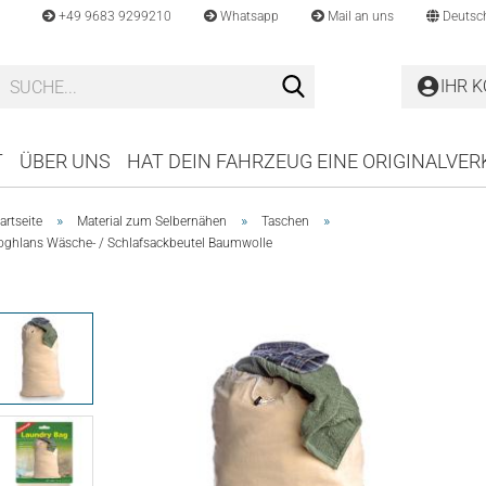
+49 9683 9299210
Whatsapp
Mail an uns
Deutsc
Suche...
IHR 
T
ÜBER UNS
HAT DEIN FAHRZEUG EINE ORIGINALVE
»
»
»
artseite
Material zum Selbernähen
Taschen
oghlans Wäsche- / Schlafsackbeutel Baumwolle