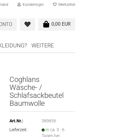
hland
Kundenlogin
Merkzettel
0,00 EUR
KONTO
RKLEIDUNG?
WEITERE
Coghlans
Wäsche- /
Schlafsackbeutel
Baumwolle
Art.Nr.:
389856
Lieferzeit:
In ca. 3 - 6
Tagen bei