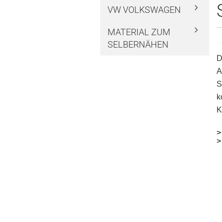
VW VOLKSWAGEN
MATERIAL ZUM
SELBERNÄHEN
D
A
S
k
K
>
>