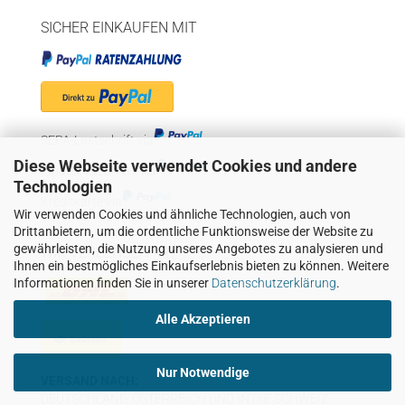
SICHER EINKAUFEN MIT
SEPA-Lastschrift via
Diese Webseite verwendet Cookies und andere
"Später bezahlen" via
Technologien
Kreditkarte via
Wir verwenden Cookies und ähnliche Technologien, auch von
Drittanbietern, um die ordentliche Funktionsweise der Website zu
gewährleisten, die Nutzung unseres Angebotes zu analysieren und
WIR VERSENDEN MIT
Ihnen ein bestmögliches Einkaufserlebnis bieten zu können. Weitere
Informationen finden Sie in unserer
Datenschutzerklärung
.
Alle Akzeptieren
Nur Notwendige
VERSAND NACH:
DEUTSCHLAND, ÖSTERREICH UND IN DIE SCHWEIZ