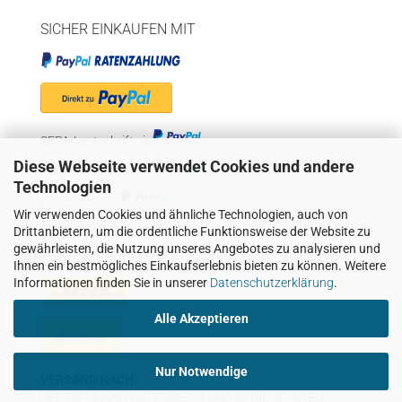
SICHER EINKAUFEN MIT
SEPA-Lastschrift via
Diese Webseite verwendet Cookies und andere
"Später bezahlen" via
Technologien
Kreditkarte via
Wir verwenden Cookies und ähnliche Technologien, auch von
Drittanbietern, um die ordentliche Funktionsweise der Website zu
gewährleisten, die Nutzung unseres Angebotes zu analysieren und
WIR VERSENDEN MIT
Ihnen ein bestmögliches Einkaufserlebnis bieten zu können. Weitere
Informationen finden Sie in unserer
Datenschutzerklärung
.
Alle Akzeptieren
Nur Notwendige
VERSAND NACH:
DEUTSCHLAND, ÖSTERREICH UND IN DIE SCHWEIZ