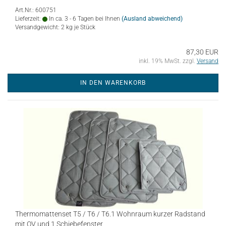
Art.Nr.: 600751
Lieferzeit:
In ca. 3 - 6 Tagen bei Ihnen
(Ausland abweichend)
Versandgewicht:
2
kg je Stück
87,30 EUR
inkl. 19% MwSt. zzgl.
Versand
IN DEN WARENKORB
Thermomattenset T5 / T6 / T6.1 Wohnraum kurzer Radstand
mit OV und 1 Schiebefenster