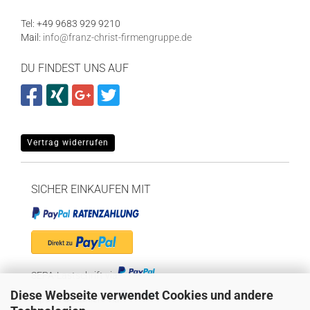
Tel: +49 9683 929 9210
Mail:
info@franz-christ-firmengruppe.de
DU FINDEST UNS AUF
Vertrag widerrufen
SICHER EINKAUFEN MIT
SEPA-Lastschrift via
Diese Webseite verwendet Cookies und andere
"Später bezahlen" via