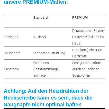
unsere PREMIUM-Matten:
Standard
PREMIUM
Deutschland , Bayern,
Fertigung
Ausland
Oberpfalz (bei uns im
Haus)
Premium (sehr gute
Saugnäpfe
Standardausführung
Haftkraft)
Es können
Sehr gute Passform
Passform
Passformmängel
durch hauseigene
auftreten
Schablonen
Achtung: Auf den Heizdrähten der
Heckscheibe kann es sein, dass die
Saugnäpfe nicht optimal haften