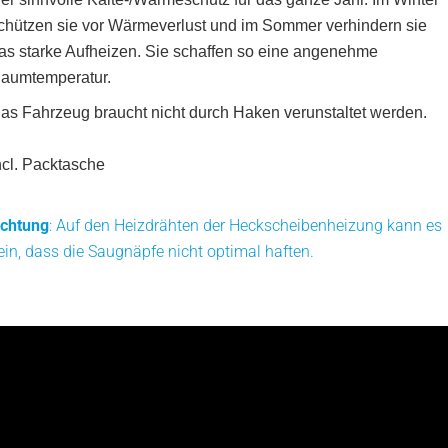
chützen sie vor Wärmeverlust und im Sommer verhindern sie
as starke Aufheizen. Sie schaffen so eine angenehme
aumtemperatur.
as Fahrzeug braucht nicht durch Haken verunstaltet werden.
ncl. Packtasche
chtung
: Auf den Heizdrähten der Heckscheibenheizung kann es
ein, dass die Saugnäpfe nicht optimal haften.