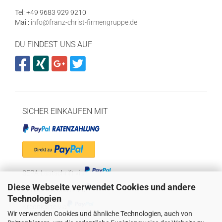
Tel: +49 9683 929 9210
Mail:
info@franz-christ-firmengruppe.de
DU FINDEST UNS AUF
SICHER EINKAUFEN MIT
SEPA-Lastschrift via
Diese Webseite verwendet Cookies und andere
"Später bezahlen" via
Technologien
Kreditkarte via
Wir verwenden Cookies und ähnliche Technologien, auch von