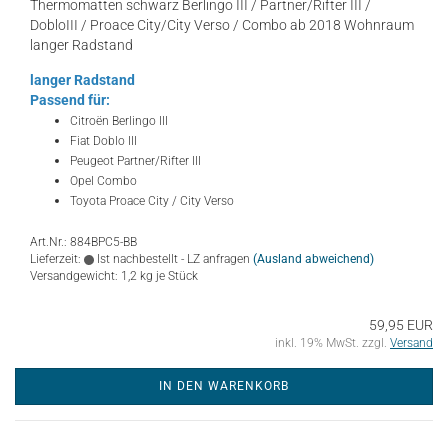
Thermomatten schwarz Berlingo III / Partner/Rifter III /
DobloIII / Proace City/City Verso / Combo ab 2018 Wohnraum
langer Radstand
langer Radstand
Passend für:
Citroën Berlingo III
Fiat Doblo III
Peugeot Partner/Rifter III
Opel Combo
Toyota Proace City / City Verso
Art.Nr.: 884BPC5-BB
Lieferzeit:
Ist nachbestellt - LZ anfragen
(Ausland abweichend)
Versandgewicht:
1,2
kg je Stück
59,95 EUR
inkl. 19% MwSt. zzgl.
Versand
IN DEN WARENKORB