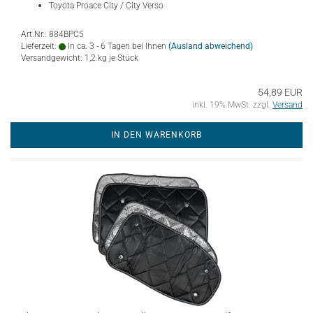
Toyota Proace City / City Verso
Art.Nr.: 884BPC5
Lieferzeit:
In ca. 3 - 6 Tagen bei Ihnen
(Ausland abweichend)
Versandgewicht:
1,2
kg je Stück
54,89 EUR
inkl. 19% MwSt. zzgl.
Versand
IN DEN WARENKORB