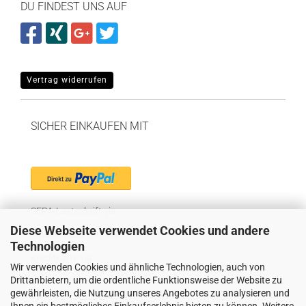
DU FINDEST UNS AUF
Vertrag widerrufen
SICHER EINKAUFEN MIT
SEPA-Lastschrift via
Diese Webseite verwendet Cookies und andere
"Später bezahlen" via
Technologien
Kreditkarte via
Wir verwenden Cookies und ähnliche Technologien, auch von
Drittanbietern, um die ordentliche Funktionsweise der Website zu
gewährleisten, die Nutzung unseres Angebotes zu analysieren und
WIR VERSENDEN MIT
Ihnen ein bestmögliches Einkaufserlebnis bieten zu können. Weitere