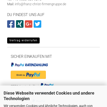
Mail:
info@franz-christ-firmengruppe.de
DU FINDEST UNS AUF
Vertrag widerrufen
SICHER EINKAUFEN MIT
SEPA-Lastschrift via
Diese Webseite verwendet Cookies und andere
"Später bezahlen" via
Technologien
Kreditkarte via
Wir verwenden Cookies und ähnliche Technologien, auch von