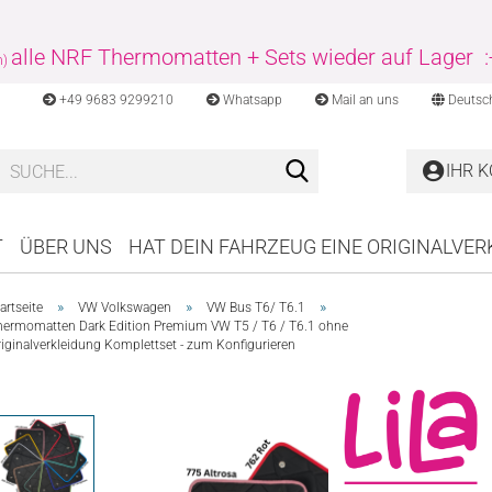
alle NRF Thermomatten + Sets wieder auf Lager :
n)
+49 9683 9299210
Whatsapp
Mail an uns
Deutsc
Suche...
IHR 
T
ÜBER UNS
HAT DEIN FAHRZEUG EINE ORIGINALVE
»
»
»
artseite
VW Volkswagen
VW Bus T6/ T6.1
hermomatten Dark Edition Premium VW T5 / T6 / T6.1 ohne
iginalverkleidung Komplettset - zum Konfigurieren