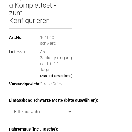
g Komplettset -
zum
Konfigurieren
Art.Nr.:
101040
schwarz
Lieferzeit:
Ab
Zahlungseingang
ca. 10 - 14
Tage
(Ausland abweichend)
Versandgewicht:
3
kg je Stück
Einfassband schwarze Matte (bitte auswählen):
Fahrerhaus (incl. Tasche):