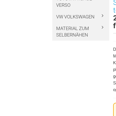
VERSO
t
VW VOLKSWAGEN
MATERIAL ZUM
SELBERNÄHEN
D
M
K
p
g
S
o