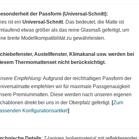
esonderheit der Passform (Universal-Schnitt):
ies ist ein
Universal-Schnitt
. Das bedeutet, die Matte ist
mlaufend etwas größer als das reine Glasmaß gefertigt, um
ine breite Modellkompatibilität zu gewährleisten.
chiebefenster, Austellfenster, Klimakanal usw. werden bei
iesem Thermomattenset nicht berücksichtigt.
nsere Empfehlung:
Aufgrund der reichhaltigen Passform der
niversalmatte empfehlen wir für maximale Passgenauigkeit
nsere Premiummatten. Diese werden nach unseren eigenen
chablonen direkt bei uns in der Oberpfalz gefertigt.
[
Zum
assenden Konfigurationsartikel
]
echnische Details
: 7-lagiges Isoliermaterial mit reflektierender