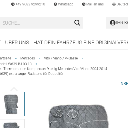
+49 9683 9299210
Whatsapp
Mail an uns
Deutsc
Suche...
IHR 
T
ÜBER UNS
HAT DEIN FAHRZEUG EINE ORIGINALVE
»
»
»
artseite
Mercedes
Vito / Viano / V-Klasse
»
odell W639 BJ 03-13
et: Thermomatten Komplettset 9-teilig Mercedes Vito/Viano 2004-2014
W639) extra langer Radstand für Doppeltür
NR