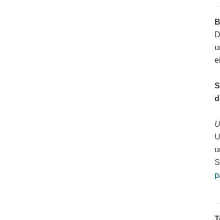
B
D
u
e
S
d
U
U
u
S
p
T