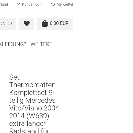
hland
Kundenlogin
Merkzettel
0,00 EUR
KONTO
RKLEIDUNG?
WEITERE
Set:
Thermomatten
F
Komplettset 9-
teilig Mercedes
Vito/Viano 2004-
2014 (W639)
extra langer
Radstand für