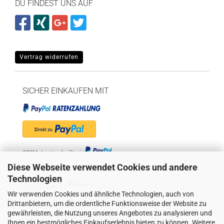
DU FINDEST UNS AUF
Vertrag widerrufen
SICHER EINKAUFEN MIT
SEPA-Lastschrift via
Diese Webseite verwendet Cookies und andere
"Später bezahlen" via
Technologien
Kreditkarte via
Wir verwenden Cookies und ähnliche Technologien, auch von
Drittanbietern, um die ordentliche Funktionsweise der Website zu
gewährleisten, die Nutzung unseres Angebotes zu analysieren und
WIR VERSENDEN MIT
Ihnen ein bestmögliches Einkaufserlebnis bieten zu können. Weitere